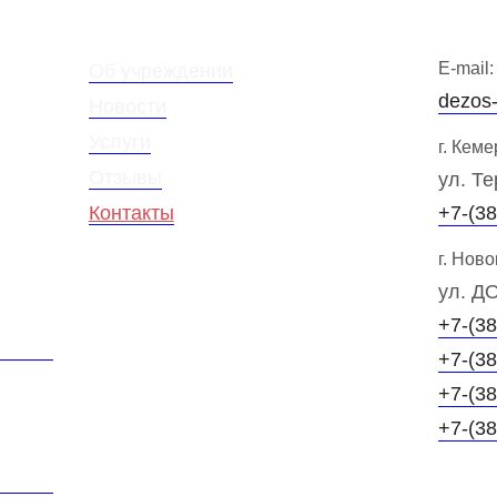
E-mail:
Об учреждении
dezos
Новости
Услуги
г. Кеме
Отзывы
ул. Т
Контакты
+7-(38
г. Ново
ул. Д
+7-(38
+7-(38
+7-(38
+7-(38