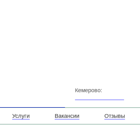
ное
Кемерово:
нения
+7-(3842)-31-13-71
ТАНЦИЯ
Услуги
Вакансии
Отзывы